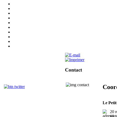
Contact
Coor
Le Peti
20 r
654